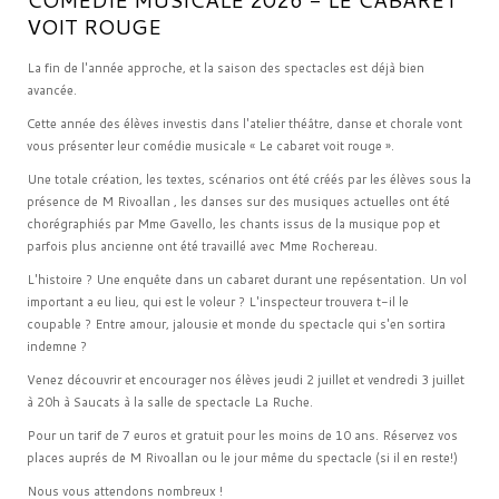
VOIT ROUGE
La fin de l'année approche, et la saison des spectacles est déjà bien
avancée.
Cette année des élèves investis dans l'atelier théâtre, danse et chorale vont
vous présenter leur comédie musicale « Le cabaret voit rouge ».
Une totale création, les textes, scénarios ont été créés par les élèves sous la
présence de M Rivoallan , les danses sur des musiques actuelles ont été
chorégraphiés par Mme Gavello, les chants issus de la musique pop et
parfois plus ancienne ont été travaillé avec Mme Rochereau.
L'histoire ? Une enquête dans un cabaret durant une repésentation. Un vol
important a eu lieu, qui est le voleur ? L'inspecteur trouvera t-il le
coupable ? Entre amour, jalousie et monde du spectacle qui s'en sortira
indemne ?
Venez découvrir et encourager nos élèves jeudi 2 juillet et vendredi 3 juillet
à 20h à Saucats à la salle de spectacle La Ruche.
Pour un tarif de 7 euros et gratuit pour les moins de 10 ans. Réservez vos
places auprés de M Rivoallan ou le jour même du spectacle (si il en reste!)
Nous vous attendons nombreux !