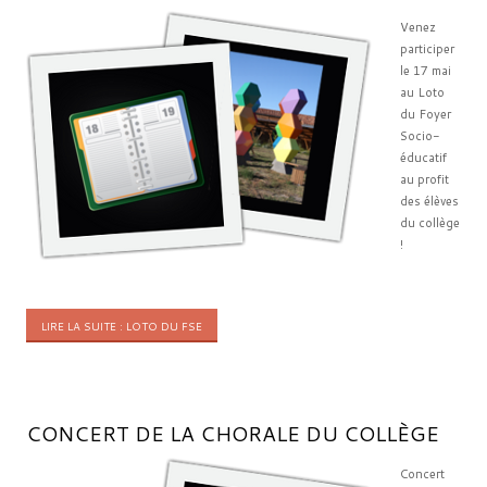
Venez
participer
le 17 mai
au Loto
du Foyer
Socio-
éducatif
au profit
des élèves
du collège
!
LIRE LA SUITE : LOTO DU FSE
CONCERT DE LA CHORALE DU COLLÈGE
Concert