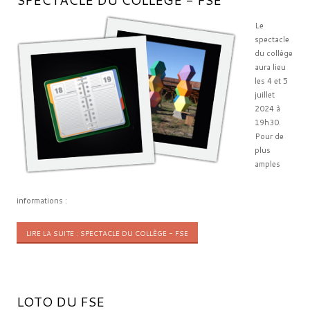
Le
spectacle
du collège
aura lieu
les 4 et 5
juillet
2024 à
19h30.
Pour de
plus
amples
informations :
LIRE LA SUITE : SPECTACLE DU COLLÈGE - FSE
LOTO DU FSE