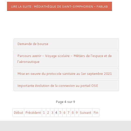
LIRE LA SUITE : MÉDIATHÈQUE DE SAINT-SYMPHORIEN - FABLAB
Demande de bourse
Parcours avenir - Voyage scolaire - Métiers de l'espace et de
l'aéronautique
Mise en oeuvre du protocole sanitaire au 1er septembre 2021
Importante évolution de la connexion au portail OSE
Page 4 sur 9
Début
Précédent
1
2
3
4
5
6
7
8
9
Suivant
Fin